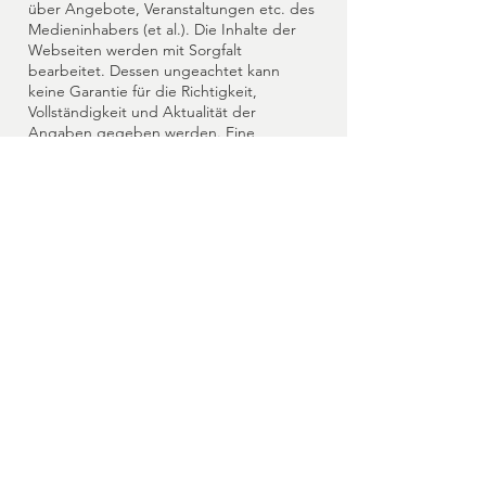
über Angebote, Veranstaltungen etc. des
Medieninhabers (et al.). Die Inhalte der
Webseiten werden mit Sorgfalt
bearbeitet. Dessen ungeachtet kann
keine Garantie für die Richtigkeit,
Vollständigkeit und Aktualität der
Angaben gegeben werden. Eine
diesbezügliche Haftung wird daher
ausgeschlossen.
Copyright:
Alle Inhalte (Text- und Bildmaterial)
werden ausschließlich zum privaten
Gebrauch zur Verfügung gestellt, jede
darüber hinausgehende Nutzung, im
besonderen eine gewerbliche Nutzung ist
ohne Zustimmung des Medieninhabers
untersagt.
Impressum
Datenschutz